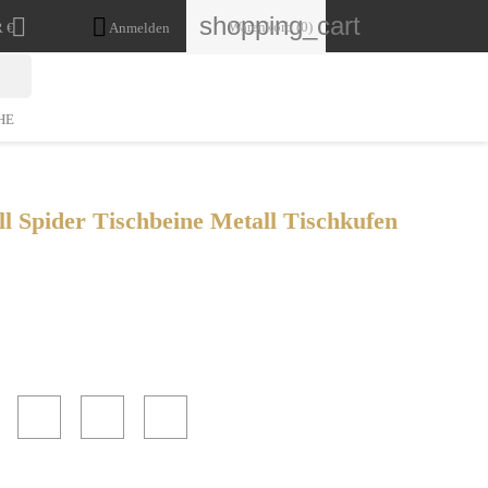
shopping_cart


Warenkorb
(0)
 €
Anmelden
HE
ll Spider Tischbeine Metall Tischkufen
Weiß
Klarlack
Anthrazit
Gold
(
Industrial
)