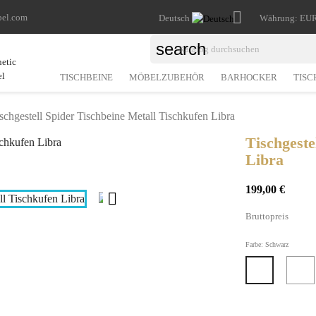

bel.com
Deutsch
Währung:
EUR
search
TISCHBEINE
MÖBELZUBEHÖR
BARHOCKER
TISC
schgestell Spider Tischbeine Metall Tischkufen Libra
Tischgeste
Libra
199,00 €

Bruttopreis
Farbe: Schwarz
Schwarz