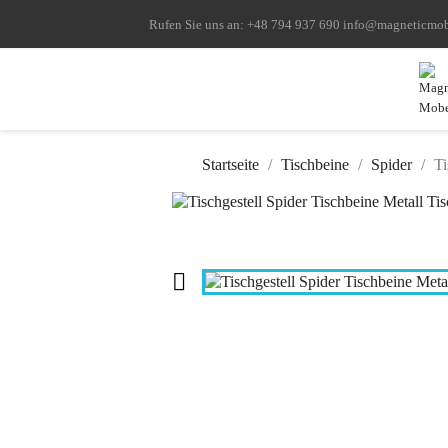
Rufen Sie uns an:
+48 794 937 690
info@magneticmo
Startseite
Tischbeine
Spider
Ti
