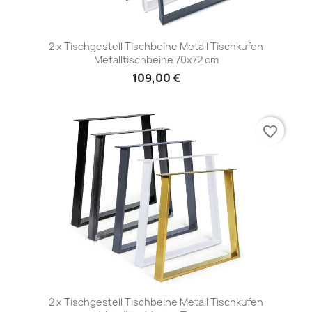
2 x Tischgestell Tischbeine Metall Tischkufen
Metalltischbeine 70x72 cm
109,00 €
favorite_border
2 x Tischgestell Tischbeine Metall Tischkufen