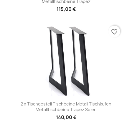
Metalltischbeine Trapez
115,00 €
favorite_border
2 x Tischgestell Tischbeine Metall Tischkufen
Metalltischbeine Trapez Selen
140,00 €