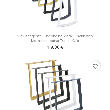
2 x Tischgestell Tischbeine Metall Tischkufen
Metalltischbeine Trapez Ofix
119,00 €
favorite_border