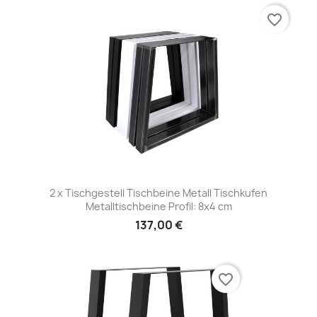
favorite_border
2 x Tischgestell Tischbeine Metall Tischkufen
Metalltischbeine Profil: 8x4 cm
137,00 €
favorite_border