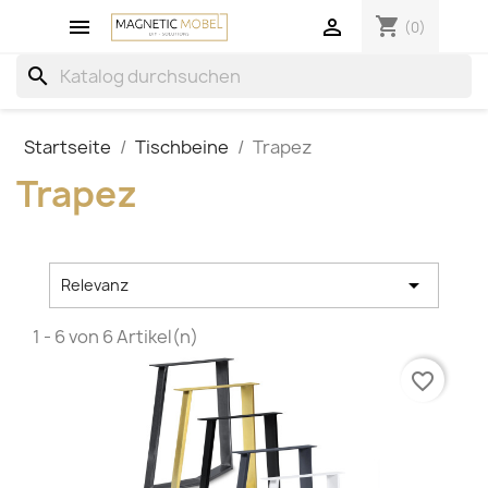
shopping_cart


(0)
search
Startseite
Tischbeine
Trapez
Trapez

Relevanz
1 - 6 von 6 Artikel(n)
favorite_border