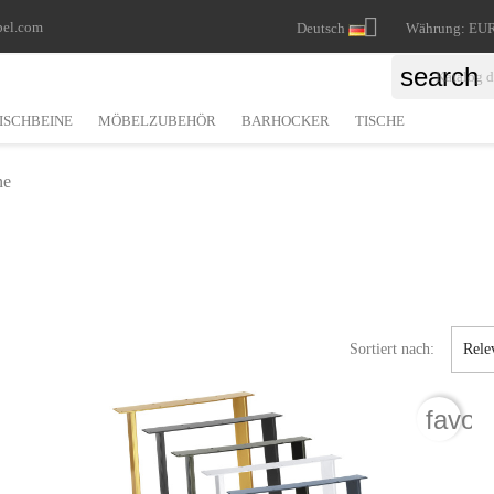

bel.com
Deutsch
Währung:
EUR
search
ISCHBEINE
MÖBELZUBEHÖR
BARHOCKER
TISCHE
ne
Sortiert nach:
Rele
rite_border
favor