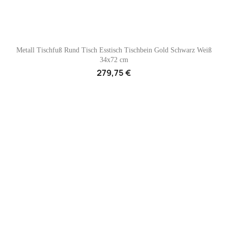

Vorschau
Metall Tischfuß Rund Tisch Esstisch Tischbein Gold Schwarz Weiß
34x72 cm
+1
279,75 €
r