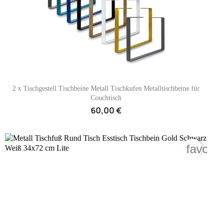

Vorschau
2 x Tischgestell Tischbeine Metall Tischkufen Metalltischbeine für
Couchtisch
60,00 €
ite_border
favori