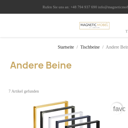
Rufen Sie uns an:
+48 794 937 690
info@magneticmo
T
Startseite
Tischbeine
Andere Bei
Andere Beine
7 Artikel gefunden
favo