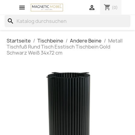
shopping_cart


(0)
search
Startseite
Tischbeine
Andere Beine
Metall
Tischfuß Rund Tisch Esstisch Tischbein Gold
Schwarz Weiß 34x72 cm