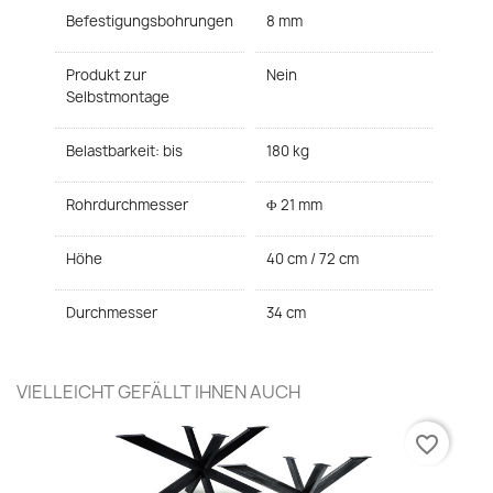
Befestigungsbohrungen
8 mm
Produkt zur
Nein
Selbstmontage
Belastbarkeit: bis
180 kg
Rohrdurchmesser
Φ 21 mm
Höhe
40 cm / 72 cm
Durchmesser
34 cm
VIELLEICHT GEFÄLLT IHNEN AUCH
favorite_border