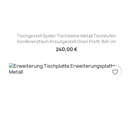
Tischgestell Spider Tischbeine Metall Tischkufen
Konferenztisch Kreuzgestell Orion Profil: 8x6 cm
240,00 €
favorite_border