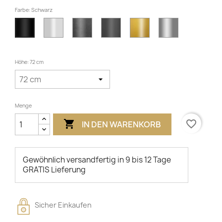
Farbe: Schwarz
Weiß
Klarlack
Anthrazit
Gold
Grau
Schwarz
(
Gestell
Industrial
)
Höhe: 72 cm
Menge

favorite_border
IN DEN WARENKORB
Gewöhnlich versandfertig in 9 bis 12 Tage
GRATIS Lieferung
Sicher Einkaufen