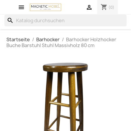
shopping_cart


(0)
search
Startseite
Barhocker
Barhocker Holzhocker
Buche Barstuhl Stuhl Massivholz 80 cm