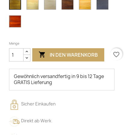
Lackiert
Unbehandelt
Nussbaum
Erle
Grau
Eiche
Kirsche
Menge

favorite_border
IN DEN WARENKORB
Gewöhnlich versandfertig in 9 bis 12 Tage
GRATIS Lieferung
Sicher Einkaufen
Direkt ab Werk