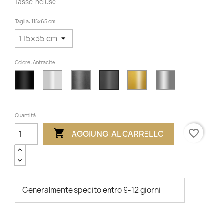
Tasse incluse
Taglia: 115x65 cm
Colore: Antracite
Nero
Bianco
Transparente
D'or
Gray
Antracite
Quantità

favorite_border
AGGIUNGI AL CARRELLO
Generalmente spedito entro 9-12 giorni