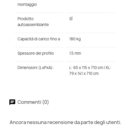
montaggio
Prodotto
SÌ
autoassemblante
Capacità di carico fino a
180 kg
Spessore del profilo
1.5 mm
Dimensioni (LxPxA):
L: 65 x 115 x 710 cm | XL:
79 x 141 x 710 cm
Commenti (0)
Ancora nessuna recensione da parte degli utenti.