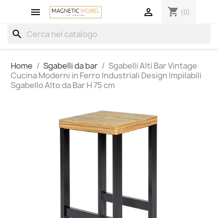
shopping_cart


(0)
search
Home
Sgabelli da bar
Sgabelli Alti Bar Vintage
Cucina Moderni in Ferro Industriali Design Impilabili
Sgabello Alto da Bar H 75 cm