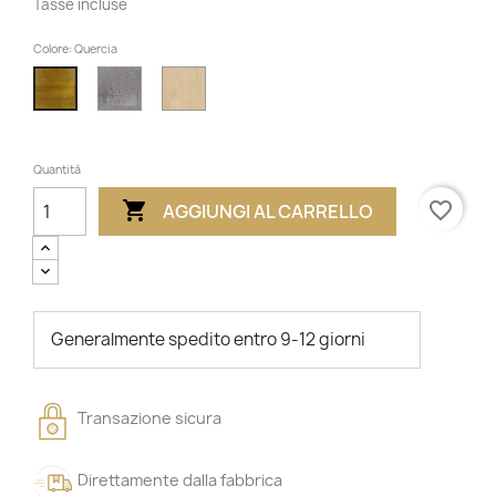
Tasse incluse
Colore: Quercia
Calcestruzzo
Faggio
Quercia
Quantità

favorite_border
AGGIUNGI AL CARRELLO
Generalmente spedito entro 9-12 giorni
Transazione sicura
Direttamente dalla fabbrica