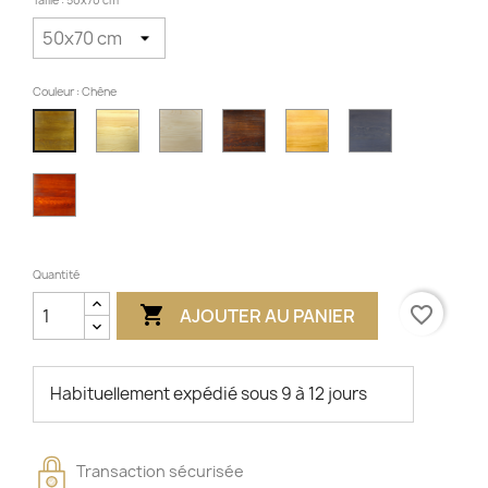
Taille : 50x70 cm
Couleur : Chêne
Hêtre
Non
Noyer
Aulne
Gris
Chêne
laqué
traité
Cerise
Quantité

favorite_border
AJOUTER AU PANIER
Habituellement expédié sous 9 à 12 jours
Transaction sécurisée