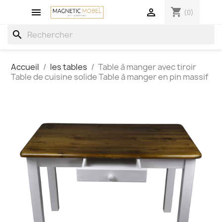
shopping_cart


(0)
search
Accueil
les tables
Table à manger avec tiroir
Table de cuisine solide Table à manger en pin massif