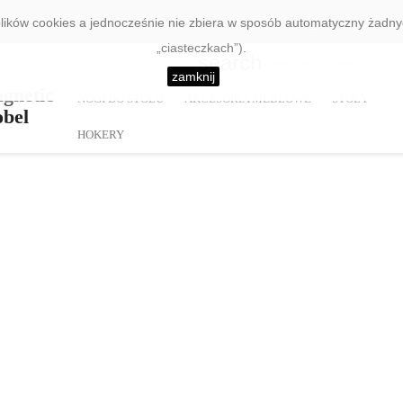

lików cookies a jednocześnie nie zbiera w sposób automatyczny żadnych
obel.com
Polski
Waluta:
PLN
„ciasteczkach”).
search
zamknij
NOGI DO STOŁU
AKCESORIA MEBLOWE
STOŁY
HOKERY