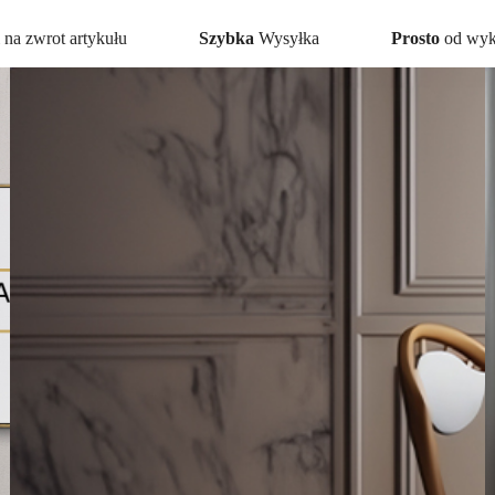
na zwrot artykułu
Szybka
Wysyłka
Prosto
od wy