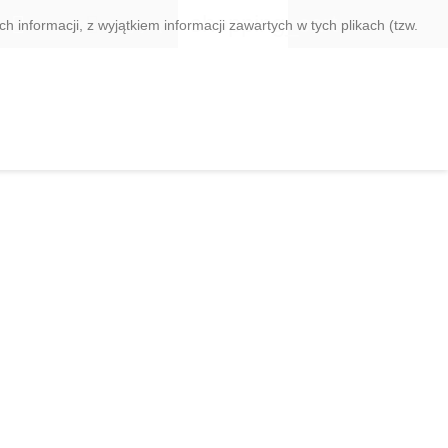
shopping_cart


 informacji, z wyjątkiem informacji zawartych w tych plikach (tzw.
Koszyk
(0)
 zł
Zaloguj się