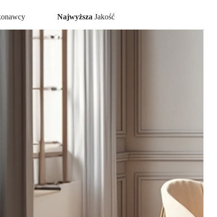
konawcy
Najwyższa
Jakość