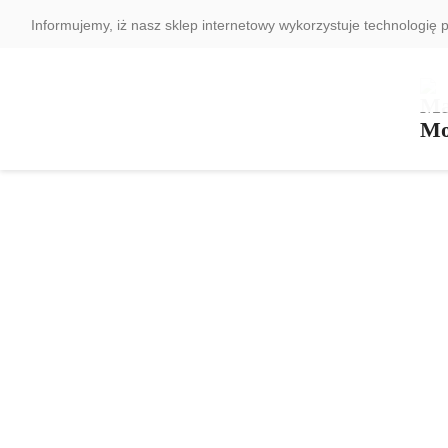
Informujemy, iż nasz sklep internetowy wykorzystuje technologię p
Zadzwoń do nas:
+48 794 937 690
info@magneticm